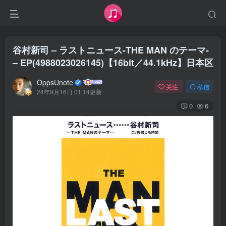
谷村新司 – ラストニュース-THE MAN のテーマ-
– EP(4988023026145)【16bit／44.1kHz】日本区
OppsUnote
关注
私信
24年9月16日 01:14更新
0
6