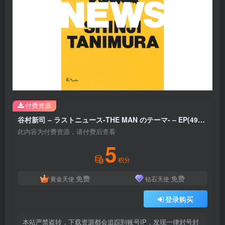
付费资源
谷村新司 – ラストニュース-THE MAN のテーマ- – EP(4988023026145)【16bit／44.1kHz】日本区
此内容为付费资源，请付费后查看
5
积分
免费
免费
黄金天使
钻石天使
登录购买
本站严禁盗转，下载资源都会追踪到账号IP，发现一律封号封