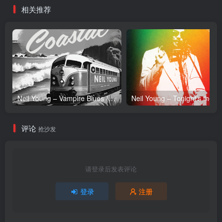
相关推荐
Neil Young – Vampire Blues (Live) – Single(054391239303)【24bit／96.0kHz】土耳其区
Neil Y
评论
抢沙发
请登录后发表评论
登录
注册