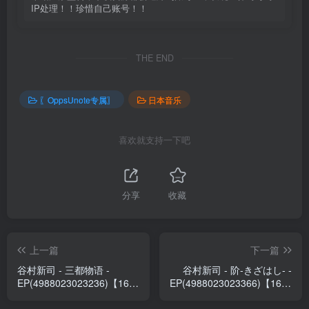
IP处理！！珍惜自己账号！！
THE END
〖OppsUnote专属〗
日本音乐
喜欢就支持一下吧
分享
收藏
上一篇
下一篇
谷村新司 - 三都物语 -
谷村新司 - 阶-きざはし- -
EP(4988023023236)【16bit
EP(4988023023366)【16bit
／44.1kHz】日本区
／44.1kHz】日本区