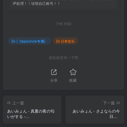
IP处理！！珍惜自己账号！！
THE END
〖OppsUnote专属〗
日本音乐
喜欢就支持一下吧
分享
收藏
上一篇
下一篇
あいみょん - 真夏の夜の匂
あいみょん - さよならの今
いがする -
日に -
Single(190295396879)
Single(190295269371)
【16bit／44.1kHz】日本区
【16bit／44.1kHz】日本区