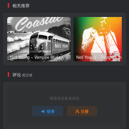
相关推荐
Neil Young – Vampire Blues (Live) – Single(054391239303)【24bit／96.0kHz】土耳其区
Neil Y
评论
抢沙发
请登录后发表评论
登录
注册