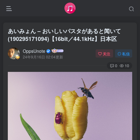
あいみょん – おいしいパスタがあると闻いて
(190295171094)【16bit／44.1kHz】日本区
OppsUnote
关注
私信
24年9月16日 02:04更新
0
10