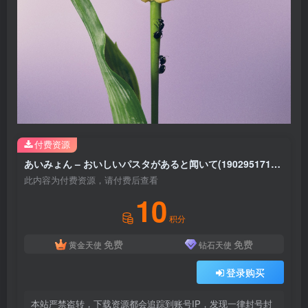
付费资源
あいみょん – おいしいパスタがあると闻いて(190295171094)【16bit／44.1kHz】日本区
此内容为付费资源，请付费后查看
10
积分
免费
免费
黄金天使
钻石天使
登录购买
本站严禁盗转，下载资源都会追踪到账号IP，发现一律封号封