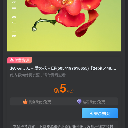
付费资源
あいみょん – 爱の花 – EP(5054197616655)【24bit／48.0kHz】日本区
此内容为付费资源，请付费后查看
5
积分
免费
免费
黄金天使
钻石天使
登录购买
本站严禁盗转，下载资源都会追踪到账号IP，发现一律封号封