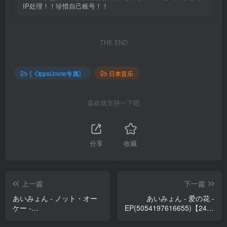
IP处理！！珍惜自己账号！！
THE END
〖OppsUnote专属〗
日本音乐
喜欢就支持一下吧
分享
收藏
上一篇
下一篇
あいみょん - ノット・オー
あいみょん - 爱の花 -
ケー -
EP(5054197616655)【24bit
Single(5054197812903)
／96.0kHz】日本区
【24bit／96.0kHz】日本区