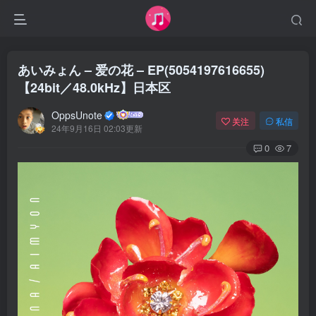
あいみょん – 爱の花 – EP(5054197616655)
【24bit／48.0kHz】日本区
OppsUnote
关注
私信
24年9月16日 02:03更新
0
7