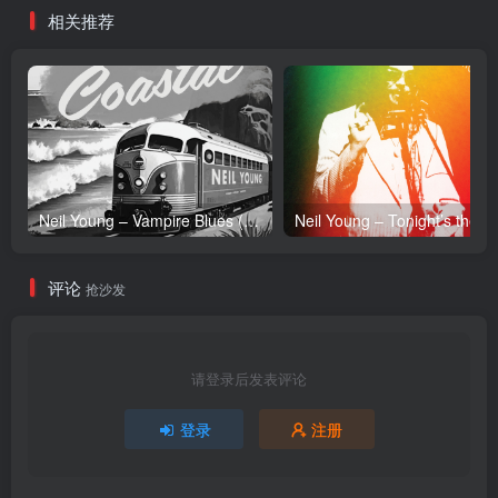
相关推荐
Neil Young – Vampire Blues (Live) – Single(054391239303)【24bit／96.0kHz】土耳其区
Neil Y
评论
抢沙发
请登录后发表评论
登录
注册