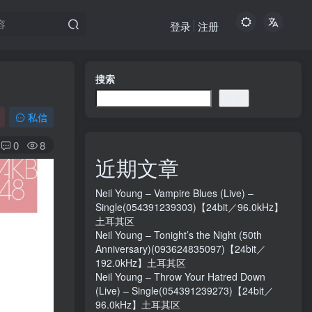
登录
注册
搜索
搜索
私信
0
8
近期文章
Neil Young – Vampire Blues (Live) –
Single(054391239303)【24bit／96.0kHz】
土耳其区
Neil Young – Tonight’s the Night (50th
Anniversary)(093624835097)【24bit／
192.0kHz】土耳其区
Neil Young – Throw Your Hatred Down
(Live) – Single(054391239273)【24bit／
96.0kHz】土耳其区