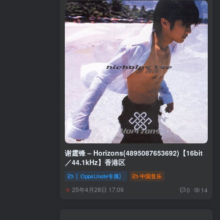
谢霆锋 – Horizons(4895087653692)【16bit
／44.1kHz】香港区
〖OppsUnote专属〗
中国音乐
25年4月28日 17:09
0
14