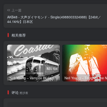
上一篇
AKB48 - 大声ダイヤモンド - Single(4988003324988)【24bit／
44.1kHz】日本区
相关推荐
Neil Young – Vampire Blues (Live) – Single(054391239303)【24bit／96.0kHz】土耳其区
评论
抢沙发