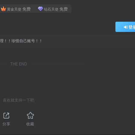
免费
免费
黄金天使
钻石天使
登
处理！！珍惜自己账号！！
THE END
喜欢就支持一下吧
分享
收藏