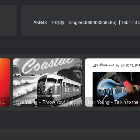
AKB48 - 10年桜 - Single(4988003359485)【16bit
Neil Young – Tonight’s the Night (50th Anniversary)(093624835097)【24bit／192.0kHz】土耳其区
Neil Young – Throw Your Hatred Down (Live) – Single(054391239273)【24bit／96.0kHz】土耳其区