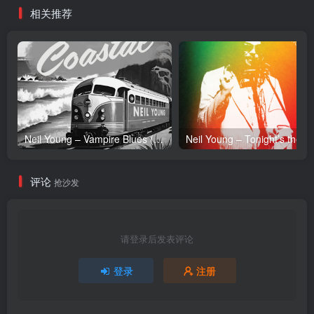
相关推荐
Neil Young – Vampire Blues (Live) – Single(054391239303)【24bit／96.0kHz】土耳其区
Neil Y
评论
抢沙发
请登录后发表评论
登录
注册