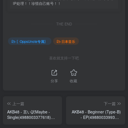
IP处理！！珍惜自己账号！！
THE END
〖OppsUnote专属〗
日本音乐
喜欢就支持一下吧
分享
收藏
上一篇
下一篇
AKB48 - 言い訳Maybe -
AKB48 - Beginner (Type-B)
Single(4988003377618)
- EP(4988003399313)
【16bit／44.1kHz】日本区
【16bit／44.1kHz】日本区