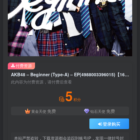
付费资源
AKB48 – Beginner (Type-A) – EP(4988003396015)【16bit／44.1kHz】日本区
此内容为付费资源，请付费后查看
5
积分
免费
免费
黄金天使
钻石天使
登录购买
本站严禁盗转，下载资源都会追踪到账号IP，发现一律封号封