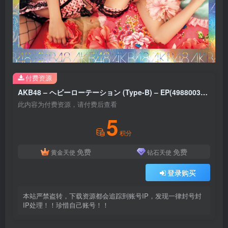
付费资源
AKB48 – ヘビーローテーション (Type-B) – EP(4988003395100)【16bit／44.1kHz】日本区
此内容为付费资源，请付费后查看
5
积分
免费
免费
黄金天使
钻石天使
登录购买
本站严禁盗转，下载资源都会追踪到账号IP，发现一律封号封
IP处理！！珍惜自己账号！！