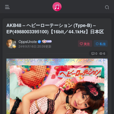
AKB48 – ヘビーローテーション (Type-B) –
EP(4988003395100)【16bit／44.1kHz】日本区
OppsUnote
关注
私信
24年9月16日 20:09更新
0
6