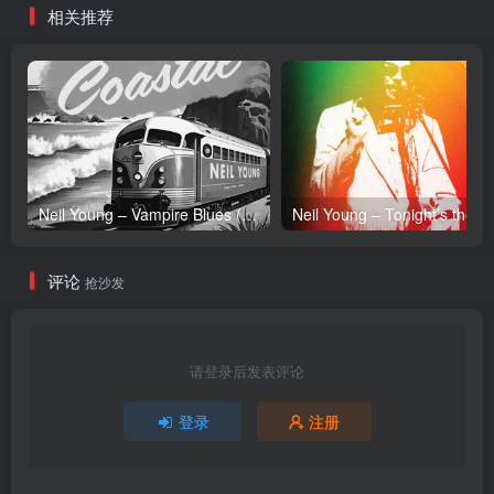
相关推荐
Neil Young – Vampire Blues (Live) – Single(054391239303)【24bit／96.0kHz】土耳其区
Neil Y
评论
抢沙发
请登录后发表评论
登录
注册