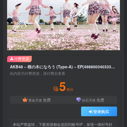
付费资源
AKB48 – 桜の木になろう (Type-A) – EP(4988003403331)【16bit／44.1kHz】日本区
此内容为付费资源，请付费后查看
5
积分
免费
免费
黄金天使
钻石天使
登录购买
本站严禁盗转，下载资源都会追踪到账号IP，发现一律封号封