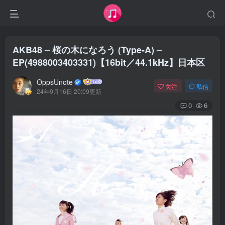
AKB48 – 桜の木になろう (Type-A) –
EP(4988003403331)【16bit／44.1kHz】日本区
OppsUnote
关注
私信
24年9月16日 20:09更新
0
6