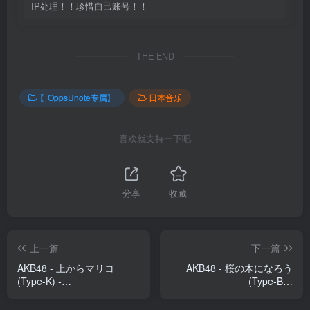
IP处理！！珍惜自己账号！！
THE END
〖OppsUnote专属〗
日本音乐
喜欢就支持一下吧
分享
收藏
上一篇
下一篇
AKB48 - 上からマリコ
AKB48 - 桜の木になろう
(Type-K) -
(Type-B) -
EP(2900370000502)【16bit
EP(4988003403348)【16bit
／44.1kHz】日本区
／44.1kHz】日本区