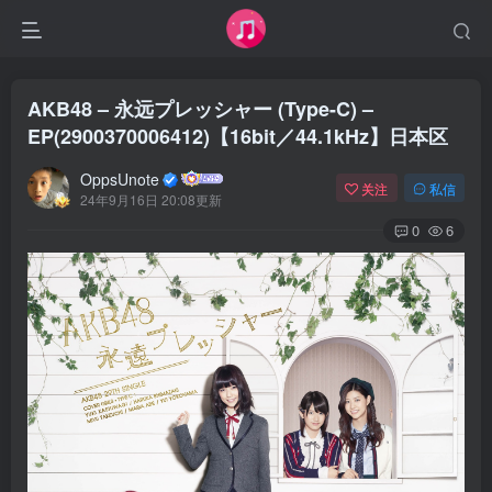
AKB48 – 永远プレッシャー (Type-C) –
EP(2900370006412)【16bit／44.1kHz】日本区
OppsUnote
关注
私信
24年9月16日 20:08更新
0
6