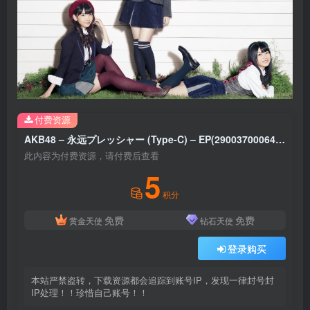
付费资源
AKB48 – 永远プレッシャー (Type-C) – EP(2900370006412)【16bit／44.1kHz】日本区
此内容为付费资源，请付费后查看
5
积分
免费
免费
黄金天使
钻石天使
登录购买
本站严禁盗转，下载资源都会追踪到账号IP，发现一律封号封
IP处理！！珍惜自己账号！！