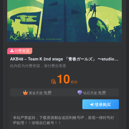
付费资源
AKB48 – Team K 2nd stage 「青春ガールズ」 〜studio recordings コレクション〜(4560429721437)【16bit／44.1kHz】日本区
此内容为付费资源，请付费后查看
10
积分
免费
免费
黄金天使
钻石天使
登录购买
本站严禁盗转，下载资源都会追踪到账号IP，发现一律封号封
IP处理！！珍惜自己账号！！