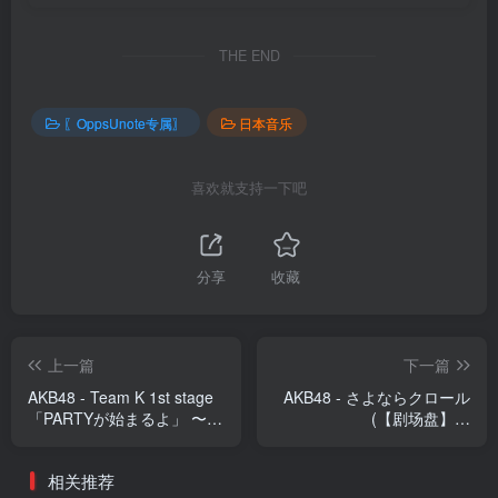
THE END
〖OppsUnote专属〗
日本音乐
喜欢就支持一下吧
分享
收藏
上一篇
下一篇
AKB48 - Team K 1st stage
AKB48 - さよならクロール
「PARTYが始まるよ」 〜
(【剧场盘】) -
studio recordings コレクシ
EP(2900370008287)【16bit
ョン〜(4560429721420)
／44.1kHz】日本区
相关推荐
【16bit／44.1kHz】日本区