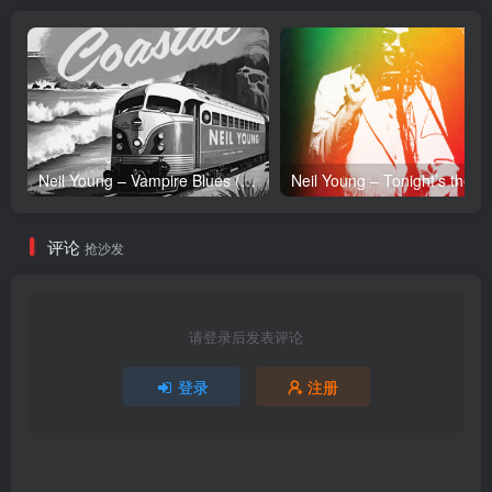
Neil Young – Vampire Blues (Live) – Single(054391239303)【24bit／96.0kHz】土耳其区
Neil Y
评论
抢沙发
请登录后发表评论
登录
注册