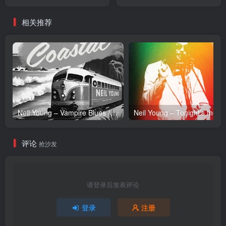
Single(2900370018408)
Single(2900370018422)
【16bit／44.1kHz】日本区
【16bit／44.1kHz】日本区
相关推荐
Neil Young – Vampire Blues (Live) – Single(054391239303)【24bit／96.0kHz】土耳其区
Neil Y
评论
抢沙发
请登录后发表评论
登录
注册