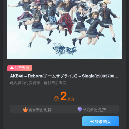
付费资源
AKB48 – Reborn(チームサプライズ) – Single(2900370016480)【16bit／44.1kHz】日本区
此内容为付费资源，请付费后查看
2
积分
免费
免费
黄金天使
钻石天使
登录购买