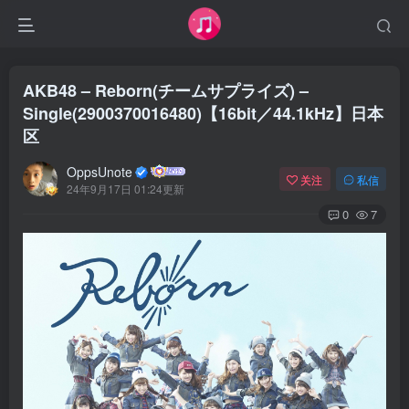
AKB48 – Reborn(チームサプライズ) –
Single(2900370016480)【16bit／44.1kHz】日本
区
OppsUnote
关注
私信
24年9月17日 01:24更新
0
7