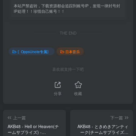
本站严禁盗转，下载资源都会追踪到账号IP，发现一律封号封
IP处理！！珍惜自己账号！！
THE END
〖OppsUnote专属〗
日本音乐
喜欢就支持一下吧
分享
收藏
上一篇
下一篇
AKB48 - Hell or Heaven(チ
AKB48 - ときめきアンティ
ームサプライズ) -
ーク(チームサプライズ) -