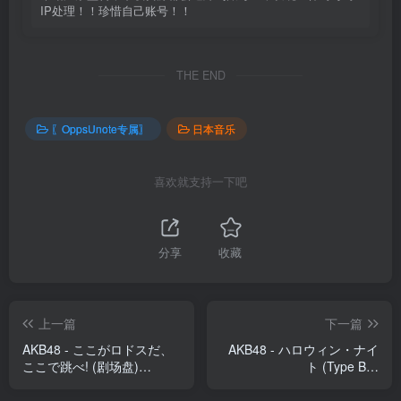
IP处理！！珍惜自己账号！！
THE END
〖OppsUnote专属〗
日本音乐
喜欢就支持一下吧
分享
收藏
上一篇
下一篇
AKB48 - ここがロドスだ、
AKB48 - ハロウィン・ナイ
ここで跳べ! (剧场盘)
ト (Type B) -
(2900370017142)【16bit／
EP(2900370020371)【16bit
44.1kHz】日本区
／44.1kHz】日本区