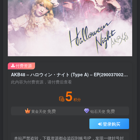
付费资源
AKB48 – ハロウィン・ナイト (Type A) – EP(2900370020227)【16bit／44.1kHz】日本区
此内容为付费资源，请付费后查看
5
积分
免费
免费
黄金天使
钻石天使
登录购买
本站严禁盗转，下载资源都会追踪到账号IP，发现一律封号封