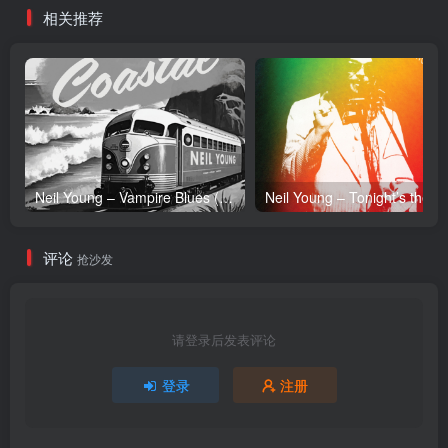
相关推荐
Neil Young – Vampire Blues (Live) – Single(054391239303)【24bit／96.0kHz】土耳其区
Neil Y
评论
抢沙发
请登录后发表评论
登录
注册