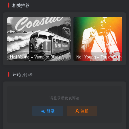
相关推荐
Neil Young – Vampire Blues (Live) – Single(054391239303)【24bit／96.0kHz】土耳其区
Neil Y
评论
抢沙发
请登录后发表评论
登录
注册