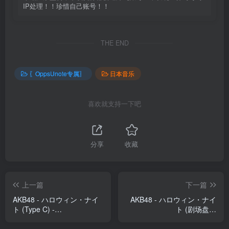
IP处理！！珍惜自己账号！！
THE END
〖OppsUnote专属〗
日本音乐
喜欢就支持一下吧
分享
收藏
上一篇
下一篇
AKB48 - ハロウィン・ナイ
AKB48 - ハロウィン・ナイ
ト (Type C) -
ト (剧场盘) -
EP(2900370020388)【16bit
EP(2900370020401)【16bit
／44.1kHz】日本区
／44.1kHz】日本区