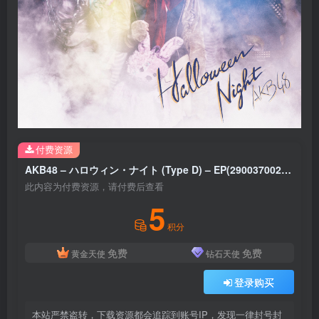
付费资源
AKB48 – ハロウィン・ナイト (Type D) – EP(2900370020395)【16bit／44.1kHz】日本区
此内容为付费资源，请付费后查看
5
积分
免费
免费
黄金天使
钻石天使
登录购买
本站严禁盗转，下载资源都会追踪到账号IP，发现一律封号封