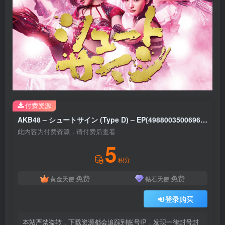
付费资源
AKB48 – シュートサイン (Type D) – EP(4988003500696)【16bit／44.1kHz】日本区
此内容为付费资源，请付费后查看
5
积分
免费
免费
黄金天使
钻石天使
登录购买
本站严禁盗转，下载资源都会追踪到账号IP，发现一律封号封