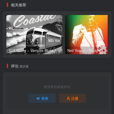
相关推荐
Neil Young – Vampire Blues (Live) – Single(054391239303)【24bit／96.0kHz】土耳其区
Neil Y
评论
抢沙发
请登录后发表评论
登录
注册