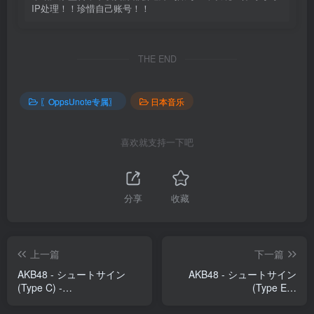
IP处理！！珍惜自己账号！！
THE END
〖OppsUnote专属〗
日本音乐
喜欢就支持一下吧
分享
收藏
上一篇
下一篇
AKB48 - シュートサイン
AKB48 - シュートサイン
(Type C) -
(Type E) -
EP(4988003500689)【16bit
EP(4988003500702)【16bit
／44.1kHz】日本区
／44.1kHz】日本区