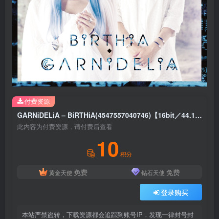
付费资源
GARNiDELiA – BiRTHiA(4547557040746)【16bit／44.1kHz】日本区
此内容为付费资源，请付费后查看
10
积分
免费
免费
黄金天使
钻石天使
登录购买
本站严禁盗转，下载资源都会追踪到账号IP，发现一律封号封