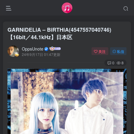
GARNiDELiA – BiRTHiA(4547557040746)
【16bit／44.1kHz】日本区
OppsUnote
关注
私信
24年9月17日 01:47更新
0
8