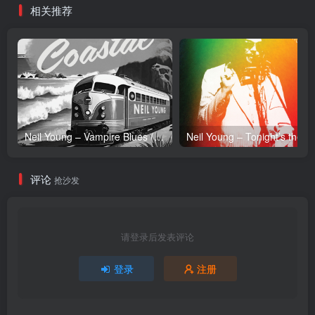
相关推荐
Neil Young – Vampire Blues (Live) – Single(054391239303)【24bit／96.0kHz】土耳其区
Neil Y
评论
抢沙发
请登录后发表评论
登录
注册