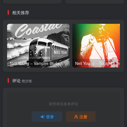
【24bit／96.0kHz】日本区
【24bit／96.0kHz】日本区
相关推荐
Neil Young – Vampire Blues (Live) – Single(054391239303)【24bit／96.0kHz】土耳其区
Neil Y
评论
抢沙发
请登录后发表评论
登录
注册