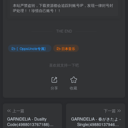
本站严禁盗转，下载资源都会追踪到账号IP，发现一律封号封
IP处理！！珍惜自己账号！！
THE END
〖OppsUnote专属〗
日本音乐
喜欢就支持一下吧
分享
收藏
上一篇
下一篇
GARNiDELiA - Duality
GARNiDELiA - 春がきたよ -
Code(4988013767188)
Single(4988013794689)