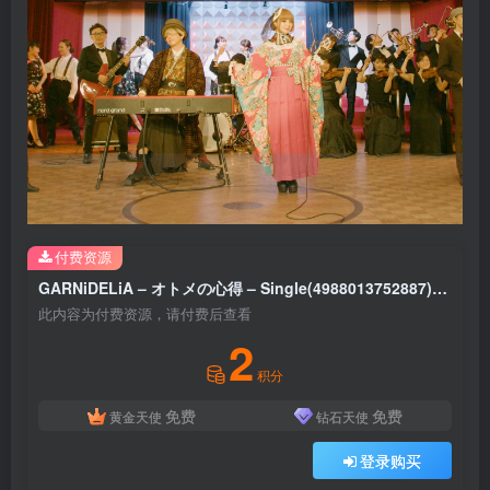
付费资源
GARNiDELiA – オトメの心得 – Single(4988013752887)【24bit／96.0kHz】日本区
此内容为付费资源，请付费后查看
2
积分
免费
免费
黄金天使
钻石天使
登录购买