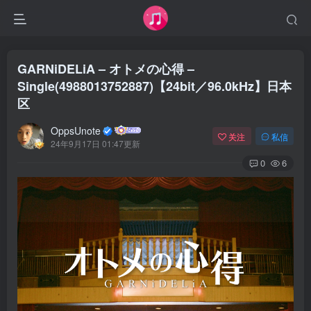
GARNiDELiA – オトメの心得 –
Single(4988013752887)【24bit／96.0kHz】日本
区
OppsUnote
关注
私信
24年9月17日 01:47更新
0
6