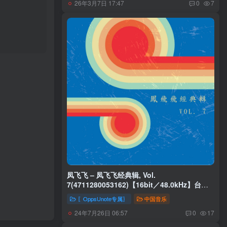
26年3月7日 17:47
0
7
凤飞飞 – 凤飞飞经典辑, Vol.
7(4711280053162)【16bit／48.0kHz】台湾
区
〖OppsUnote专属〗
中国音乐
24年7月26日 06:57
0
17