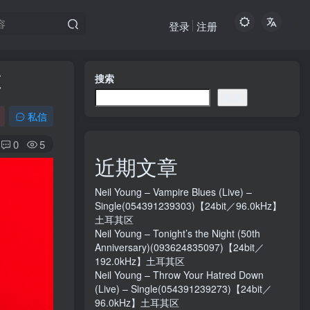
登录
注册
区
搜索
搜索
私信
0
5
近期文章
Neil Young – Vampire Blues (Live) –
Single(054391239303)【24bit／96.0kHz】
土耳其区
Neil Young – Tonight’s the Night (50th
Anniversary)(093624835097)【24bit／
192.0kHz】土耳其区
Neil Young – Throw Your Hatred Down
(Live) – Single(054391239273)【24bit／
96.0kHz】土耳其区