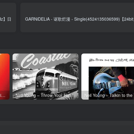
kHz】日
GARNiDELiA - 讴歌烂漫 - Single(4524135036599)【24b
Neil Young – Tonight’s the Night (50th Anniversary)(093624835097)【24bit／192.0kHz】土耳其区
Neil Young – Throw Your Hatred Down (Live) – Single(054391239273)【24bit／96.0kHz】土耳其区