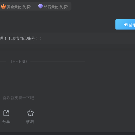
免费
免费
黄金天使
钻石天使
登
处理！！珍惜自己账号！！
THE END
喜欢就支持一下吧
分享
收藏