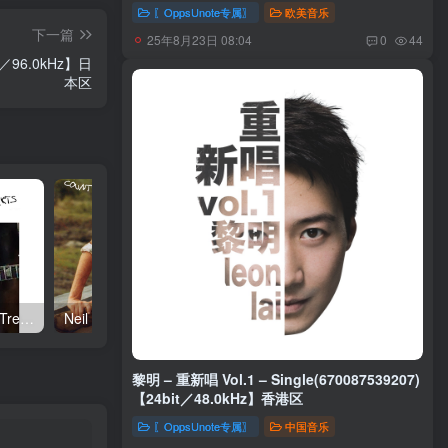
44.1kHz】土耳其区
〖OppsUnote专属〗
欧美音乐
下一篇
25年8月23日 08:04
0
44
it／96.0kHz】日
本区
Neil Young – Talkin to the Trees(093624835004)【24bit／192.0kHz】土耳其区
Neil Young – Oceanside Countryside(093624833642)【24bit／192.0kHz】土耳其区
黎明 – 重新唱 Vol.1 – Single(670087539207)
【24bit／48.0kHz】香港区
〖OppsUnote专属〗
中国音乐