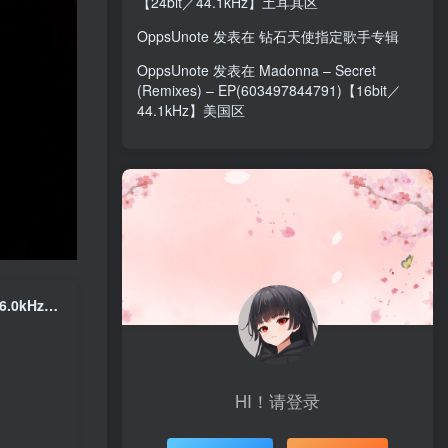
【24bit／44.1kHz】土耳其区
OppsUnote
发表在
钻石天使指定歌手专辑
OppsUnote
发表在
Madonna – Secret
(Remixes) – EP(603497844791)【16bit／
44.1kHz】美国区
GARNiDELiA – 廻廻奇谭 (Cover) – Single(4524135014290)【24bit／96.0kHz】日本区
HI！请登录