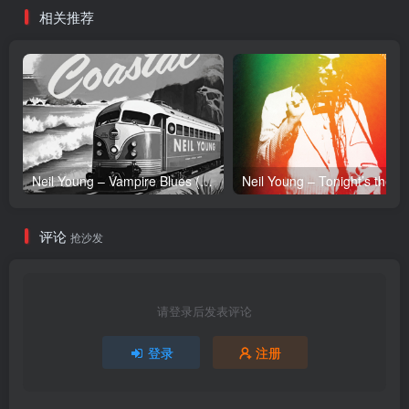
相关推荐
Neil Young – Vampire Blues (Live) – Single(054391239303)【24bit／96.0kHz】土耳其区
Neil Y
评论
抢沙发
请登录后发表评论
登录
注册