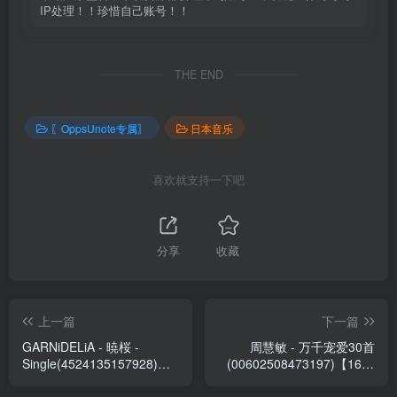
IP处理！！珍惜自己账号！！
THE END
〖OppsUnote专属〗
日本音乐
喜欢就支持一下吧
分享
收藏
上一篇
下一篇
GARNiDELiA - 暁桜 -
周慧敏 - 万千宠爱30首
Single(4524135157928)
(00602508473197)【16bit
【24bit／96.0kHz】日本区
／44.1kHz】台湾区