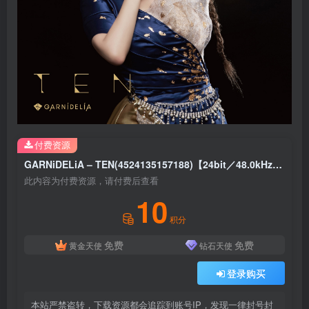
付费资源
GARNiDELiA – TEN(4524135157188)【24bit／48.0kHz】日本区
此内容为付费资源，请付费后查看
10
积分
免费
免费
黄金天使
钻石天使
登录购买
本站严禁盗转，下载资源都会追踪到账号IP，发现一律封号封