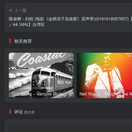
上一篇
陈淑桦 - 归程 (电影《金榜浪子吴政辉》原声带)(0191018057657)【1
／44.1kHz】台湾区
相关推荐
Neil Young – Vampire Blues (Live) – Single(054391239303)【24bit／96.0kHz】土耳其区
评论
抢沙发