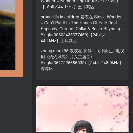
Wonder – Number 1’s(00602577177392)
【16bit／44.1kHz】土耳其区
bronchitis in children
发表在
Stevie Wonder
– Can’t Put It In The Hands Of Fate (feat.
Rapsody, Cordae, Chika & Busta Rhymes) –
Single(00602435377469)【24bit／
44.1kHz】土耳其区
zhangxuan196
发表在
郭静 – 向阳而生 (电视
剧《灼灼风流》片头主题曲) –
Single(3617226686535)【24bit／48.0kHz】
香港区