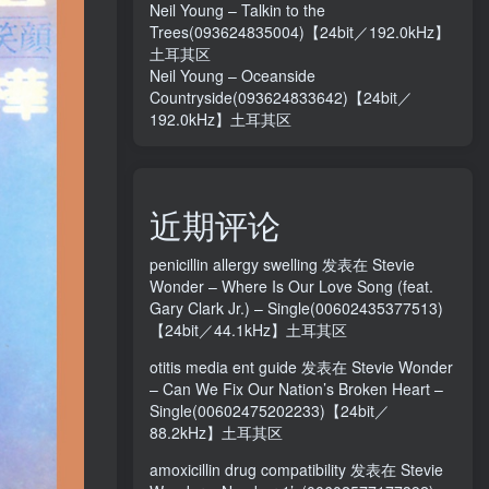
Neil Young – Talkin to the
Trees(093624835004)【24bit／192.0kHz】
土耳其区
Neil Young – Oceanside
Countryside(093624833642)【24bit／
192.0kHz】土耳其区
近期评论
penicillin allergy swelling
发表在
Stevie
Wonder – Where Is Our Love Song (feat.
Gary Clark Jr.) – Single(00602435377513)
【24bit／44.1kHz】土耳其区
otitis media ent guide
发表在
Stevie Wonder
– Can We Fix Our Nation’s Broken Heart –
Single(00602475202233)【24bit／
88.2kHz】土耳其区
amoxicillin drug compatibility
发表在
Stevie