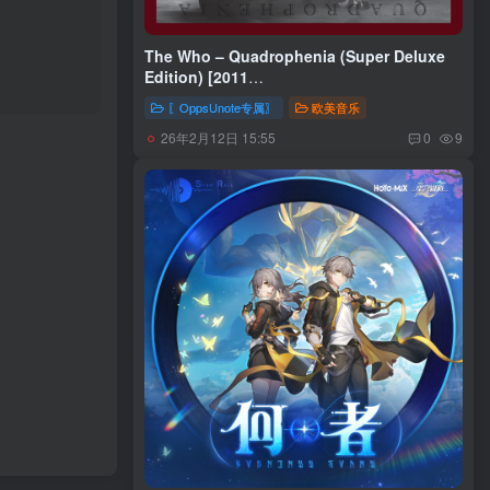
The Who – Quadrophenia (Super Deluxe
Edition) [2011
Remaster]Ⓔ(00602537999279)【24bit／
〖OppsUnote专属〗
欧美音乐
44.1kHz】土耳其区
26年2月12日 15:55
0
9