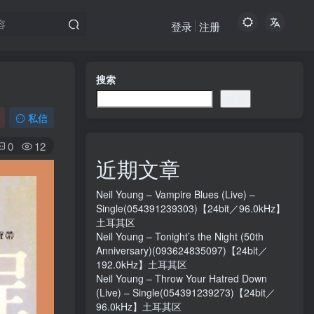
登录
注册
搜索
搜索
私信
0
12
近期文章
Neil Young – Vampire Blues (Live) –
Single(054391239303)【24bit／96.0kHz】
土耳其区
Neil Young – Tonight’s the Night (50th
Anniversary)(093624835097)【24bit／
192.0kHz】土耳其区
Neil Young – Throw Your Hatred Down
(Live) – Single(054391239273)【24bit／
96.0kHz】土耳其区