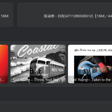
6bit
陈淑桦 - 归程(4711280026012)【16bit／
Neil Young – Tonight’s the Night (50th Anniversary)(093624835097)【24bit／192.0kHz】土耳其区
Neil Young – Throw Your Hatred Down (Live) – Single(054391239273)【24bit／96.0kHz】土耳其区