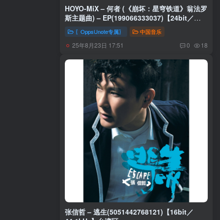
HOYO-MiX – 何者 (《崩坏：星穹铁道》翁法罗
斯主题曲) – EP(199066333037)【24bit／
48.0kHz】台湾区
〖OppsUnote专属〗
中国音乐
25年8月23日 17:51
0
18
张信哲 – 逃生(5051442768121)【16bit／