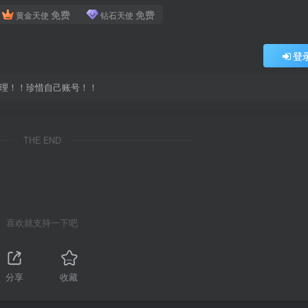
免费
免费
黄金天使
钻石天使
登
处理！！珍惜自己账号！！
THE END
喜欢就支持一下吧
分享
收藏