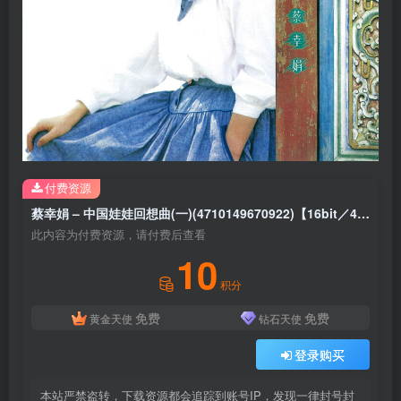
付费资源
蔡幸娟 – 中国娃娃回想曲(一)(4710149670922)【16bit／44.1kHz】台湾区
此内容为付费资源，请付费后查看
10
积分
免费
免费
黄金天使
钻石天使
登录购买
本站严禁盗转，下载资源都会追踪到账号IP，发现一律封号封