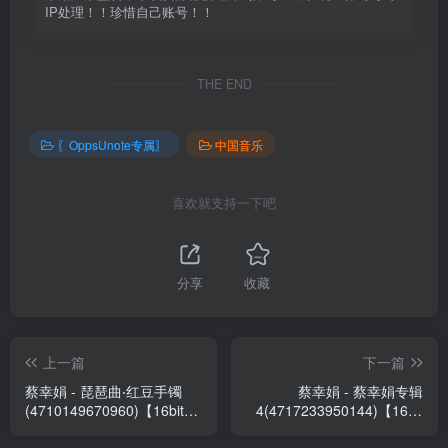
IP处理！！珍惜自己账号！！
THE END
〖OppsUnote专属〗
中国音乐
喜欢就支持一下吧
分享
收藏
上一篇
下一篇
蔡幸娟 - 琵琶曲‧红豆手镯
蔡幸娟 - 蔡幸娟专辑
(4710149670960)【16bit／
4(4717233950144)【16bit
44.1kHz】台湾区
／44.1kHz】台湾区