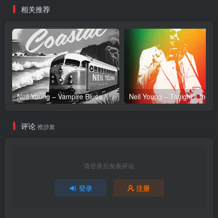
相关推荐
Neil Young – Vampire Blues (Live) – Single(054391239303)【24bit／96.0kHz】土耳其区
Neil Y
评论
抢沙发
请登录后发表评论
登录
注册