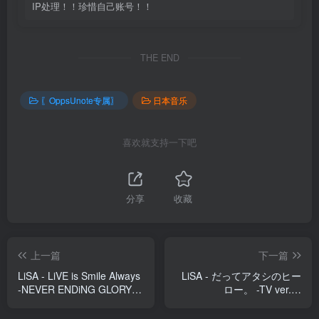
IP处理！！珍惜自己账号！！
THE END
〖OppsUnote专属〗
日本音乐
喜欢就支持一下吧
分享
收藏
上一篇
下一篇
LiSA - LiVE is Smile Always
LiSA - だってアタシのヒー
-NEVER ENDiNG GLORY-
ロー。 -TV ver.- -
[the Sun] at 横浜アリーナ
Single(4547366320541)
(4547366616897)【24bit／
【16bit／44.1kHz】日本区