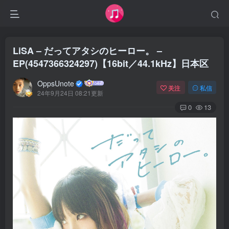
LiSA – だってアタシのヒーロー。 –
EP(4547366324297)【16bit／44.1kHz】日本区
OppsUnote
关注
私信
24年9月24日 08:21更新
0
13