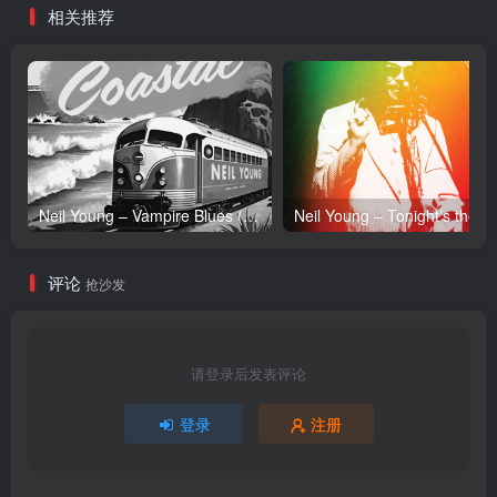
相关推荐
48.0kHz】日本区
Neil Young – Vampire Blues (Live) – Single(054391239303)【24bit／96.0kHz】土耳其区
Neil Y
评论
抢沙发
请登录后发表评论
登录
注册