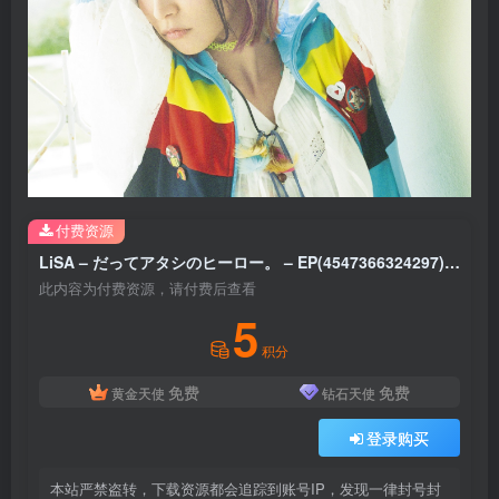
付费资源
LiSA – だってアタシのヒーロー。 – EP(4547366324297)【16bit／44.1kHz】日本区
此内容为付费资源，请付费后查看
5
积分
免费
免费
黄金天使
钻石天使
登录购买
本站严禁盗转，下载资源都会追踪到账号IP，发现一律封号封