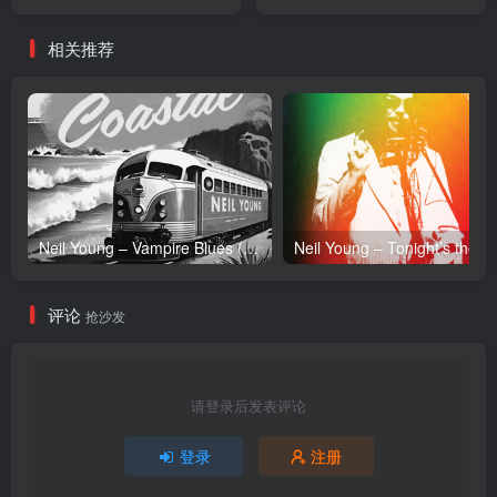
／44.1kHz】日本区
Single(4547366537697)
【24bit／96.0kHz】日本区
相关推荐
Neil Young – Vampire Blues (Live) – Single(054391239303)【24bit／96.0kHz】土耳其区
Neil Y
评论
抢沙发
请登录后发表评论
登录
注册