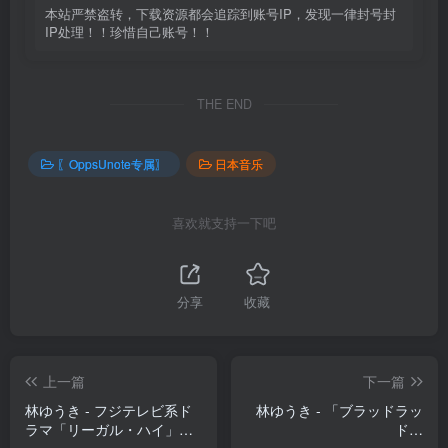
本站严禁盗转，下载资源都会追踪到账号IP，发现一律封号封
IP处理！！珍惜自己账号！！
THE END
〖OppsUnote专属〗
日本音乐
喜欢就支持一下吧
分享
收藏
上一篇
下一篇
林ゆうき - フジテレビ系ド
林ゆうき - 「ブラッドラッ
ラマ「リーガル・ハイ」オ
ド」