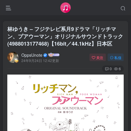
林ゆうき – フジテレビ系月9ドラマ「リッチマ
ン、プアウーマン」オリジナルサウンドトラック
(4988013177468)【16bit／44.1kHz】日本区
OppsUnote
关注
私信
24年9月24日 12:42更新
0
6