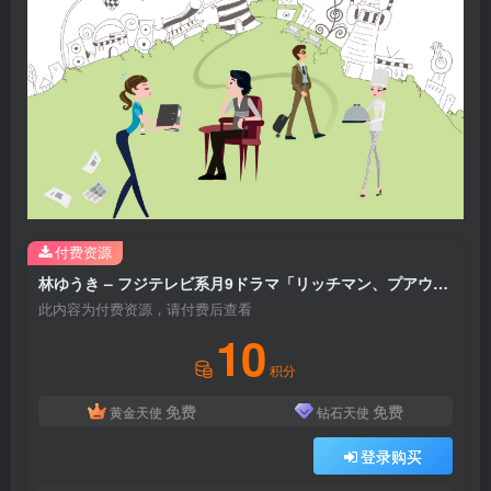
付费资源
林ゆうき – フジテレビ系月9ドラマ「リッチマン、プアウーマン」オリジナルサウンドトラック(4988013177468)【16bit／44.1kHz】日本区
此内容为付费资源，请付费后查看
10
积分
免费
免费
黄金天使
钻石天使
登录购买