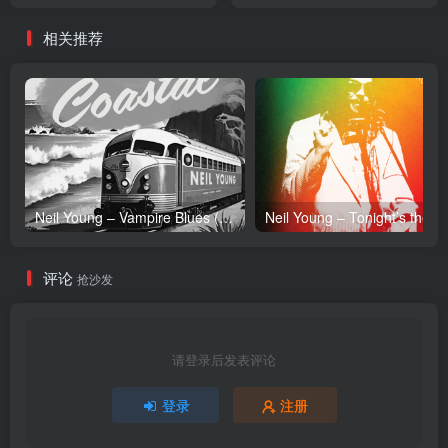
リジナルサウンドトラック
O.S.T.1(4580325315370)
(4988013109964)【16bit／
【16bit／44.1kHz】日本区
相关推荐
44.1kHz】日本区
Neil Young – Vampire Blues (Live) – Single(054391239303)【24bit／96.0kHz】土耳其区
Neil Y
评论
抢沙发
请登录后发表评论
登录
注册