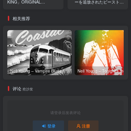
KING」ORIGINAL
ーを追放されたビーストテ
SOUNDTRACK
イマー、最强种の猫耳少女
VOL.10(2900300174280)
と出会う」オリジナルサウ
相关推荐
【16bit／44.1kHz】日本区
ンドトラック1 -
EP(4549767166933)【16bit
／44.1kHz】日本区
Neil Young – Vampire Blues (Live) – Single(054391239303)【24bit／96.0kHz】土耳其区
Neil Y
评论
抢沙发
请登录后发表评论
登录
注册