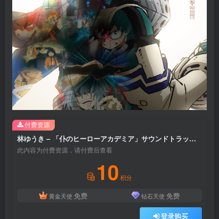
付费资源
林ゆうき – 「仆のヒーローアカデミア」サウンドトラックセレクション 2019-2021(4988104115713)【16bit／44.1kHz】日本区
此内容为付费资源，请付费后查看
10
积分
免费
免费
黄金天使
钻石天使
登录购买