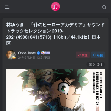
林ゆうき – 「仆のヒーローアカデミア」サウンド
トラックセレクション 2019-
2021(4988104115713)【16bit／44.1kHz】日本
区
OppsUnote
关注
私信
24年9月24日 13:21更新
0
8