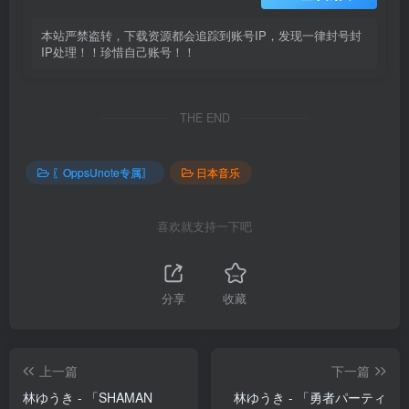
本站严禁盗转，下载资源都会追踪到账号IP，发现一律封号封
IP处理！！珍惜自己账号！！
THE END
〖OppsUnote专属〗
日本音乐
喜欢就支持一下吧
分享
收藏
上一篇
下一篇
林ゆうき - 「SHAMAN
林ゆうき - 「勇者パーティ