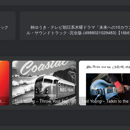
ラック
林ゆうき - テレビ朝日系木曜ドラマ「未来への10カ
ル・サウンドトラック -完全版-(4988021029483)【16bit
Neil Young – Tonight’s the Night (50th Anniversary)(093624835097)【24bit／192.0kHz】土耳其区
Neil Young – Throw Your Hatred Down (Live) – Single(054391239273)【24bit／96.0kHz】土耳其区