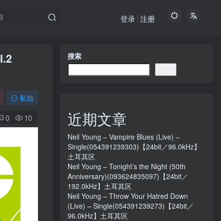
登录
注册
.2
搜索
搜索
私信
近期文章
0
10
Neil Young – Vampire Blues (Live) –
Single(054391239303)【24bit／96.0kHz】
土耳其区
Neil Young – Tonight’s the Night (50th
Anniversary)(093624835097)【24bit／
192.0kHz】土耳其区
Neil Young – Throw Your Hatred Down
(Live) – Single(054391239273)【24bit／
96.0kHz】土耳其区