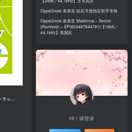
【24bit／44.1kHz】土耳其区
OppsUnote
发表在
钻石天使指定歌手专辑
OppsUnote
发表在
Madonna – Secret
(Remixes) – EP(603497844791)【16bit／
44.1kHz】美国区
林ゆうき – テレビアニメ「ポケットモンスター」オリジナル・サウンドトラックVol.2 (Deluxe Edition)(4547366569742)【16bit／44.1kHz】日本区
HI！请登录