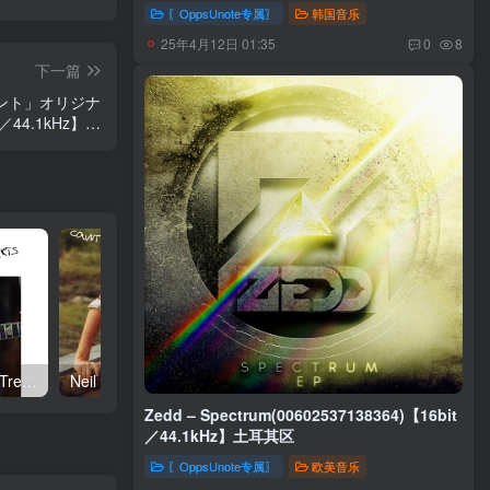
〖OppsUnote专属〗
韩国音乐
25年4月12日 01:35
0
8
下一篇
ウント」オリジナ
／44.1kHz】日
本区
Neil Young – Talkin to the Trees(093624835004)【24bit／192.0kHz】土耳其区
Neil Young – Oceanside Countryside(093624833642)【24bit／192.0kHz】土耳其区
Zedd – Spectrum(00602537138364)【16bit
／44.1kHz】土耳其区
〖OppsUnote专属〗
欧美音乐