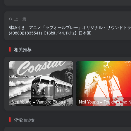
上一篇
林ゆうき - アニメ「ラブオールプレー」オリジナル・サウンドト
(4988021835541)【16bit／44.1kHz】日本区
相关推荐
Neil Young – Vampire Blues (Live) – Single(054391239303)【24bit／96.0kHz】土耳其区
评论
抢沙发