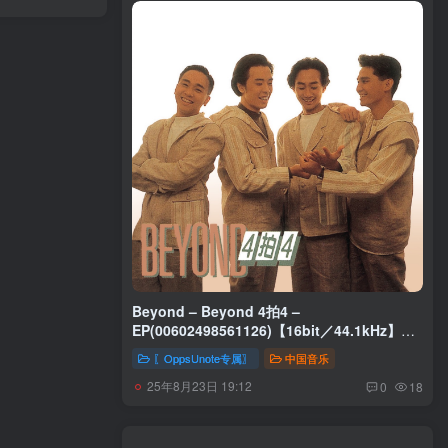
Beyond – Beyond 4拍4 –
EP(00602498561126)【16bit／44.1kHz】香
港区
〖OppsUnote专属〗
中国音乐
25年8月23日 19:12
0
18