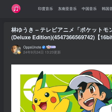
印度音乐
东南亚音乐
中国音乐
韩国
林ゆうき – テレビアニメ「ポケットモ
(Deluxe Edition)(4547366569742)【1
OppsUnote
24年9月24日 13:23更新