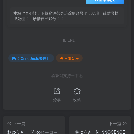
本站严禁盗转，下载资源都会追踪到账号IP，发现一律封号封
IP处理！！珍惜自己账号！！
THE END
〖OppsUnote专属〗
日本音乐
喜欢就支持一下吧
分享
收藏
上一篇
下一篇
林ゆうき - 「仆のヒーロー
林ゆうき - N-INNOCENCE-