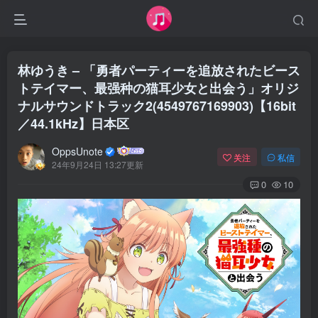
林ゆうき – 「勇者パーティーを追放されたビース
トテイマー、最强种の猫耳少女と出会う」オリジ
ナルサウンドトラック2(4549767169903)【16bit
／44.1kHz】日本区
OppsUnote
关注
私信
24年9月24日 13:27更新
0
10