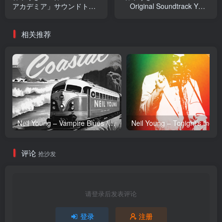
アカデミア」サウンドトラ
Original Soundtrack YUKI
ックセレクション 2021-
HAYASHI
2023Ⓔ(4988104115836)
Works(4580307440397)
相关推荐
【16bit／44.1kHz】日本区
【16bit／44.1kHz】日本区
Neil Young – Vampire Blues (Live) – Single(054391239303)【24bit／96.0kHz】土耳其区
Neil Y
评论
抢沙发
请登录后发表评论
登录
注册