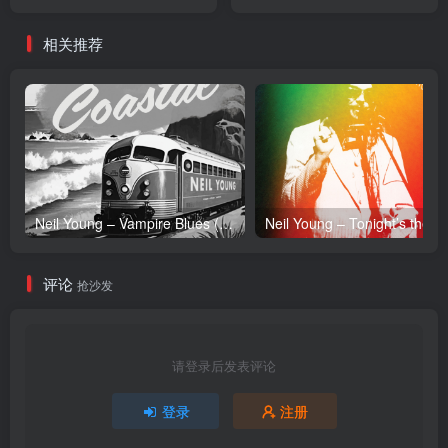
【16bit／44.1kHz】日本区
トラック(4580307440366)
【16bit／44.1kHz】日本区
相关推荐
Neil Young – Vampire Blues (Live) – Single(054391239303)【24bit／96.0kHz】土耳其区
Neil Y
评论
抢沙发
请登录后发表评论
登录
注册