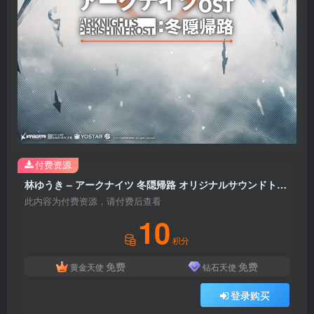
付费资源
林ゆうき – アークナイツ 冬隠帰路 オリジナルサウンドトラック(4580307440496)【16bit／44.1kHz】日本区
此内容为付费资源，请付费后查看
10
积分
免费
免费
黄金天使
钻石天使
登录购买