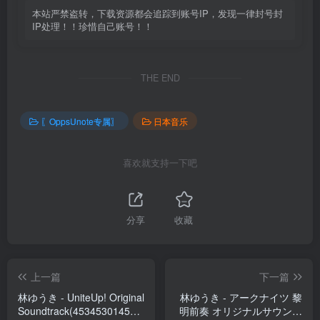
本站严禁盗转，下载资源都会追踪到账号IP，发现一律封号封
IP处理！！珍惜自己账号！！
THE END
〖OppsUnote专属〗
日本音乐
喜欢就支持一下吧
分享
收藏
上一篇
下一篇
林ゆうき - UniteUp! Original
林ゆうき - アークナイツ 黎
Soundtrack(4534530145680)
明前奏 オリジナルサウンド