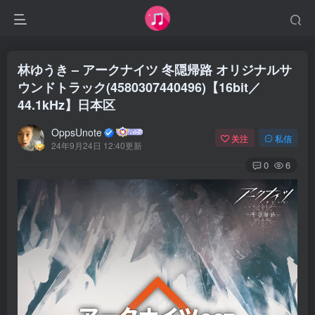
林ゆうき – アークナイツ 冬隠帰路 オリジナルサ
ウンドトラック(4580307440496)【16bit／
44.1kHz】日本区
OppsUnote
关注
私信
24年9月24日 12:40更新
0
6