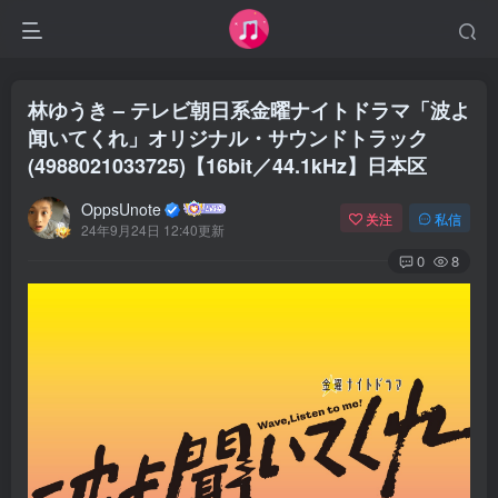
林ゆうき – テレビ朝日系金曜ナイトドラマ「波よ
闻いてくれ」オリジナル・サウンドトラック
(4988021033725)【16bit／44.1kHz】日本区
OppsUnote
关注
私信
24年9月24日 12:40更新
0
8