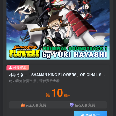
付费资源
林ゆうき – 「SHAMAN KING FLOWERS」ORIGINAL SOUNDTRACK VOL.1(2900300223308)【24bit／44.1kHz】日本区
此内容为付费资源，请付费后查看
10
积分
免费
免费
黄金天使
钻石天使
登录购买