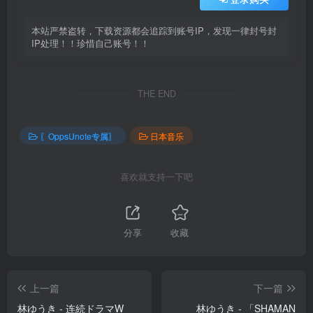
本站严禁盗转，下载资源都会追踪到账号IP，发现一律封号封
IP处理！！珍惜自己账号！！
THE END
〖OppsUnote专属〗
日本音乐
喜欢就支持一下吧
分享
收藏
上一篇
下一篇
林ゆうき - 连続ドラマW
林ゆうき - 「SHAMAN