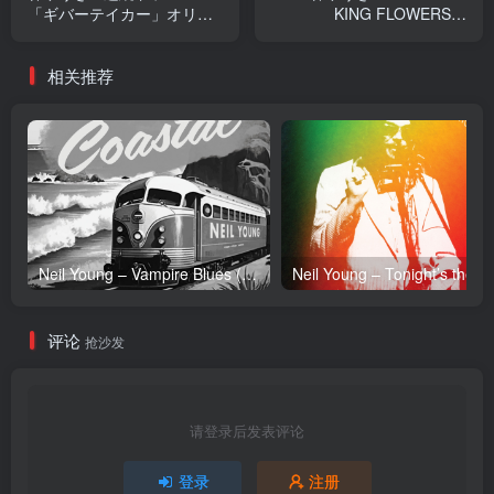
「ギバーテイカー」オリジ
KING FLOWERS」
ナル サウンドトラック
ORIGINAL SOUNDTRACK
(4582652231637)【16bit／
VOL.2(2900300229270)
相关推荐
44.1kHz】日本区
【24bit／44.1kHz】日本区
Neil Young – Vampire Blues (Live) – Single(054391239303)【24bit／96.0kHz】土耳其区
Neil Y
评论
抢沙发
请登录后发表评论
登录
注册