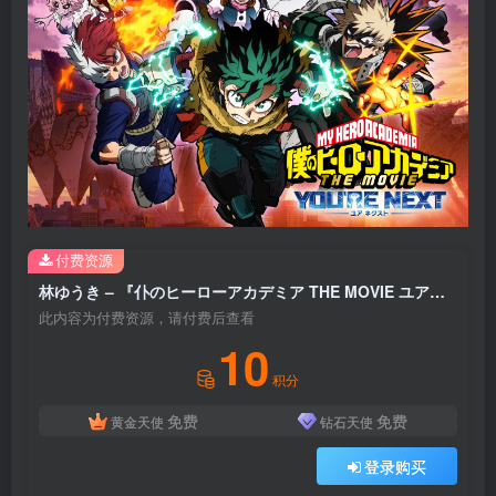
付费资源
林ゆうき – 『仆のヒーローアカデミア THE MOVIE ユアネクスト』オリジナルサウンドトラック(4571636947138)【16bit／44.1kHz】日本区
此内容为付费资源，请付费后查看
10
积分
免费
免费
黄金天使
钻石天使
登录购买