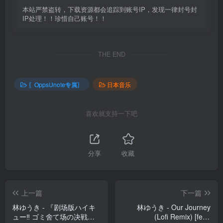
本站严禁盗转，下载资源都会追踪到账号IP，发现一律封号封
IP处理！！珍惜自己账号！！
THE END
〖OppsUnote专属〗
日本音乐
喜欢就支持一下吧
分享
收藏
上一篇
下一篇
林ゆうき - 『剧场版ハイキ
林ゆうき - Our Journey
ュー‼ ゴミ舍て场の决戦』
(Lofi Remix) [feat.