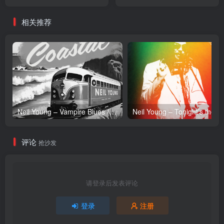
オリジナル・サウンドトラ
AKKOGORILLA] -
ック(4582783612633)
Single(00050087549787)
相关推荐
【16bit／44.1kHz】日本区
【16bit／44.1kHz】日本区
Neil Young – Vampire Blues (Live) – Single(054391239303)【24bit／96.0kHz】土耳其区
Neil Y
评论
抢沙发
请登录后发表评论
登录
注册