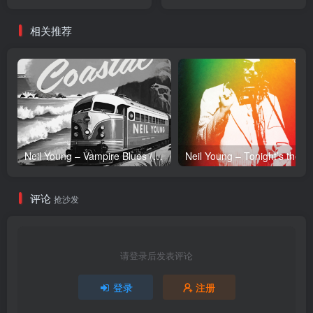
AKKOGORILLA] -
リジナルサウンドトラック
Single(00050087549787)
〜Selected Version〜
相关推荐
【16bit／44.1kHz】日本区
(4571636968898)【16bit／
44.1kHz】日本区
Neil Young – Vampire Blues (Live) – Single(054391239303)【24bit／96.0kHz】土耳其区
Neil Y
评论
抢沙发
请登录后发表评论
登录
注册