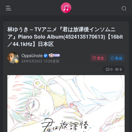
林ゆうき – TVアニメ『君は放课後インソムニ
ア』Piano Solo Album(4524135170613)【16bit
／44.1kHz】日本区
OppsUnote
关注
私信
24年9月24日 13:29更新
0
9