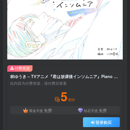
付费资源
林ゆうき – TVアニメ『君は放课後インソムニア』Piano Solo Album(4524135170613)【16bit／44.1kHz】日本区
此内容为付费资源，请付费后查看
5
积分
免费
免费
黄金天使
钻石天使
登录购买