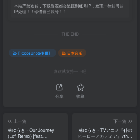
本站严禁盗转，下载资源都会追踪到账号IP，发现一律封号封
IP处理！！珍惜自己账号！！
THE END
〖OppsUnote专属〗
日本音乐
喜欢就支持一下吧
分享
收藏
上一篇
下一篇
林ゆうき - Our Journey
林ゆうき - TVアニメ『仆の
(Lofi Remix) [feat.
ヒーローアカデミア』7thオ