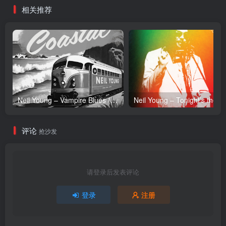
相关推荐
Neil Young – Vampire Blues (Live) – Single(054391239303)【24bit／96.0kHz】土耳其区
Neil Y
评论
抢沙发
请登录后发表评论
登录
注册