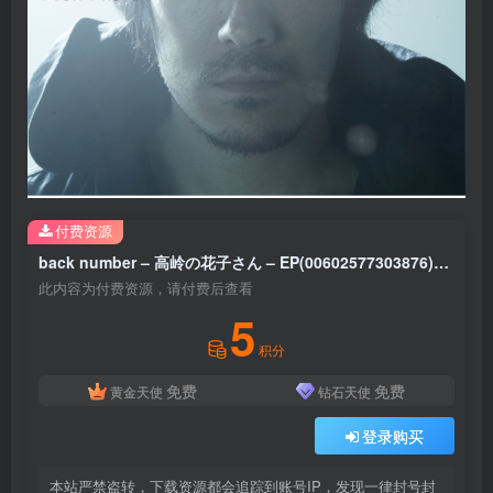
付费资源
back number – 高岭の花子さん – EP(00602577303876)【16bit／44.1kHz】日本区
此内容为付费资源，请付费后查看
5
积分
免费
免费
黄金天使
钻石天使
登录购买
本站严禁盗转，下载资源都会追踪到账号IP，发现一律封号封