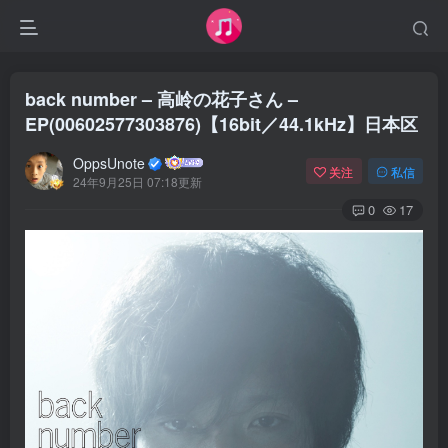
back number – 高岭の花子さん –
EP(00602577303876)【16bit／44.1kHz】日本区
OppsUnote
关注
私信
24年9月25日 07:18更新
0
17