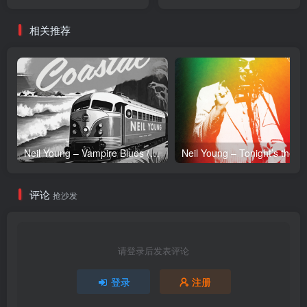
International Version) -
Version) -
Single(075679776907)
Single(075679785428)
相关推荐
【24bit／96.0kHz】日本区
【24bit／48.0kHz】日本区
Neil Young – Vampire Blues (Live) – Single(054391239303)【24bit／96.0kHz】土耳其区
Neil Y
评论
抢沙发
请登录后发表评论
登录
注册