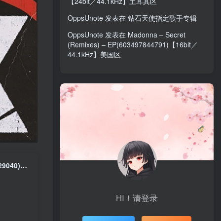
【24bit／44.1kHz】土耳其区
OppsUnote
发表在
钻石天使指定歌手专辑
OppsUnote
发表在
Madonna – Secret
(Remixes) – EP(603497844791)【16bit／
44.1kHz】美国区
ONE OK ROCK – Luxury Disease (International Version)Ⓔ(075679729040)【24bit／88.2kHz】日本区
HI！请登录