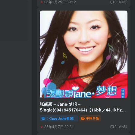
26年1月25日 09:12
0
32
张靓颖 – Jane·梦想 –
Single(6941945176464)【16bit／44.1kHz】
香港区
〖OppsUnote专属〗
中国音乐
25年4月7日 22:31
0
84