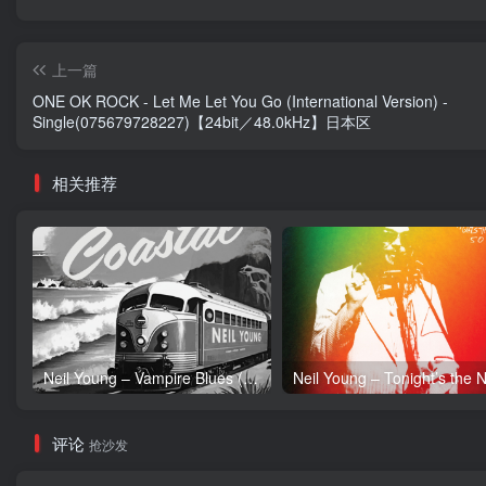
上一篇
ONE OK ROCK - Let Me Let You Go (International Version) -
Single(075679728227)【24bit／48.0kHz】日本区
相关推荐
Neil Young – Vampire Blues (Live) – Single(054391239303)【24bit／96.0kHz】土耳其区
评论
抢沙发