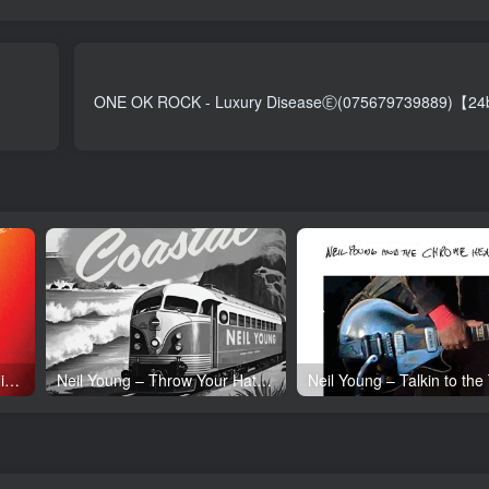
ONE OK ROCK - Luxury DiseaseⒺ(075679739889)【24
Neil Young – Tonight’s the Night (50th Anniversary)(093624835097)【24bit／192.0kHz】土耳其区
Neil Young – Throw Your Hatred Down (Live) – Single(054391239273)【24bit／96.0kHz】土耳其区