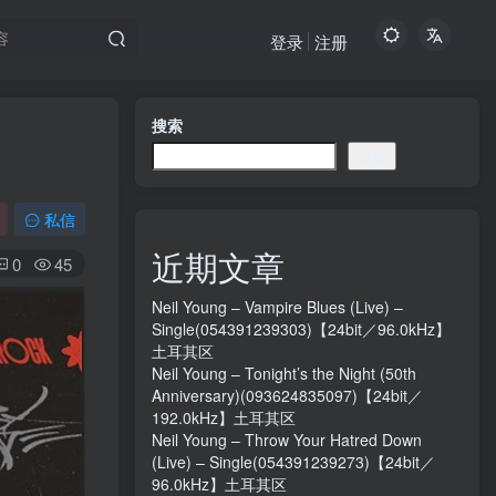
登录
注册
搜索
搜索
私信
近期文章
0
45
Neil Young – Vampire Blues (Live) –
Single(054391239303)【24bit／96.0kHz】
土耳其区
Neil Young – Tonight’s the Night (50th
Anniversary)(093624835097)【24bit／
192.0kHz】土耳其区
Neil Young – Throw Your Hatred Down
(Live) – Single(054391239273)【24bit／
96.0kHz】土耳其区