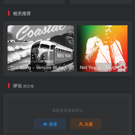
／44.1kHz】土耳其区
Planningtorock)
(5060236633835)【16bit／
相关推荐
44.1kHz】土耳其区
Neil Young – Vampire Blues (Live) – Single(054391239303)【24bit／96.0kHz】土耳其区
Neil Y
评论
抢沙发
请登录后发表评论
登录
注册