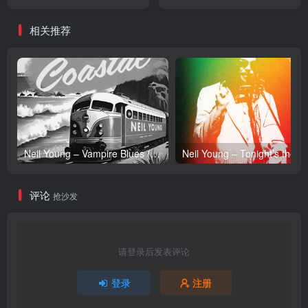
Europa Theme) [feat.
(5060236632524)【24bit／
Europa Europa] -
44.1kHz】土耳其区
相关推荐
Single(5060236632388)
【16bit／44.1kHz】土耳其
区
Neil Young – Vampire Blues (Live) – Single(054391239303)【24bit／96.0kHz】土耳其区
Neil Y
评论
抢沙发
请登录后发表评论
登录
注册