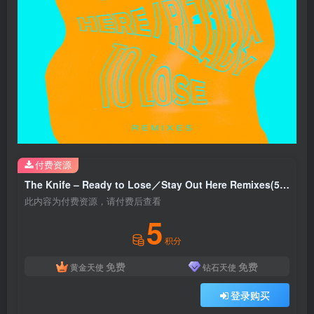
付费资源
The Knife – Ready to Lose／Stay Out Here Remixes(5414939806872)【16bit／44.1kHz】土耳其区
此内容为付费资源，请付费后查看
5
积分
免费
免费
黄金天使
钻石天使
登录购买