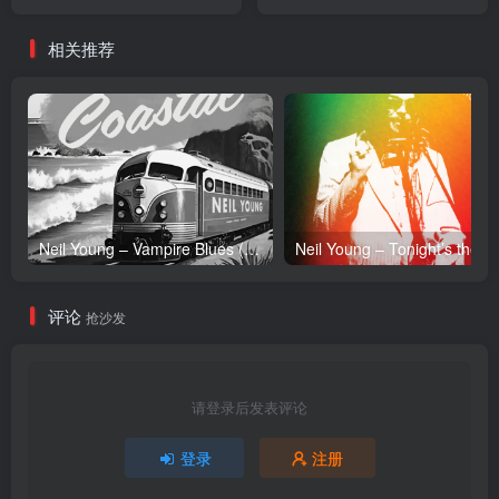
Single(5060236635976)
【16bit／44.1kHz】土耳其
【16bit／44.1kHz】土耳其
区
相关推荐
区
Neil Young – Vampire Blues (Live) – Single(054391239303)【24bit／96.0kHz】土耳其区
Neil Y
评论
抢沙发
请登录后发表评论
登录
注册