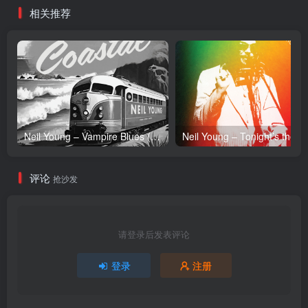
相关推荐
区
Neil Young – Vampire Blues (Live) – Single(054391239303)【24bit／96.0kHz】土耳其区
Neil Y
评论
抢沙发
请登录后发表评论
登录
注册