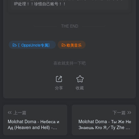
IP处理！！珍惜自己账号！！
THE END
〖OppsUnote专属〗
欧美音乐
喜欢就支持一下吧
分享
收藏
上一篇
下一篇
Molchat Doma - Небеса и
Molchat Doma - Ты Же Не
Ад (Heaven and Hell) -
Знаешь Кто Я／Ty Zhe Ne
Single(656605361949)
Znaesh Kto Ya -
【16bit／44.1kHz】美国区
EP(617308078862)【24bit