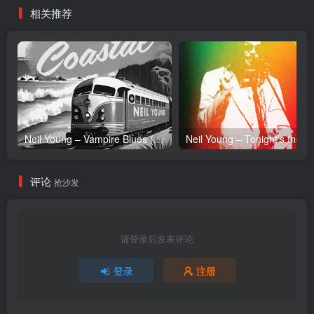
相关推荐
／96.0kHz】美国区
Neil Young – Vampire Blues (Live) – Single(054391239303)【24bit／96.0kHz】土耳其区
Neil Y
评论
抢沙发
请登录后发表评论
登录
注册