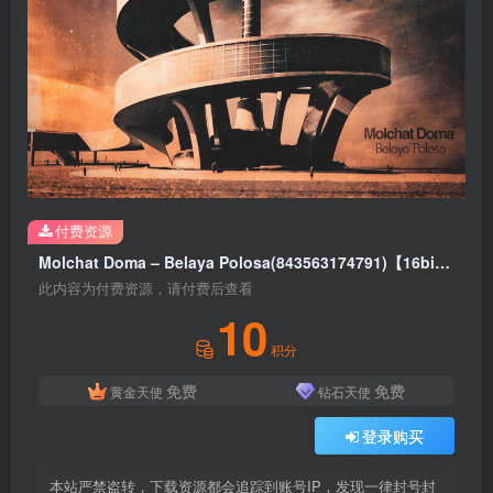
付费资源
Molchat Doma – Belaya Polosa(843563174791)【16bit／44.1kHz】美国区
此内容为付费资源，请付费后查看
10
积分
免费
免费
黄金天使
钻石天使
登录购买
本站严禁盗转，下载资源都会追踪到账号IP，发现一律封号封