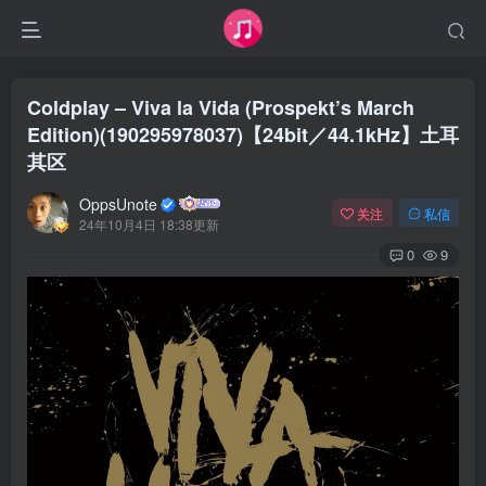
Coldplay – Viva la Vida (Prospekt’s March
Edition)(190295978037)【24bit／44.1kHz】土耳
其区
OppsUnote
关注
私信
24年10月4日 18:38更新
0
9