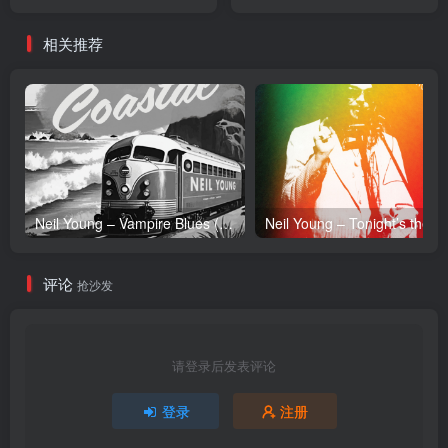
【24bit／44.1kHz】土耳其
Friends(190295978044)
区
【24bit／44.1kHz】土耳其
相关推荐
区
Neil Young – Vampire Blues (Live) – Single(054391239303)【24bit／96.0kHz】土耳其区
Neil Y
评论
抢沙发
请登录后发表评论
登录
注册