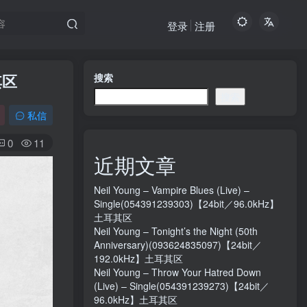
登录
注册
耳其区
搜索
搜索
私信
0
11
近期文章
Neil Young – Vampire Blues (Live) –
Single(054391239303)【24bit／96.0kHz】
土耳其区
Neil Young – Tonight’s the Night (50th
Anniversary)(093624835097)【24bit／
192.0kHz】土耳其区
Neil Young – Throw Your Hatred Down
(Live) – Single(054391239273)【24bit／
96.0kHz】土耳其区