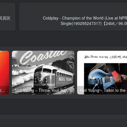
】土耳其区
Coldplay - Champion of the World (Live at NPR
Single(190295247317)【24bit／
Neil Young – Tonight’s the Night (50th Anniversary)(093624835097)【24bit／192.0kHz】土耳其区
Neil Young – Throw Your Hatred Down (Live) – Single(054391239273)【24bit／96.0kHz】土耳其区