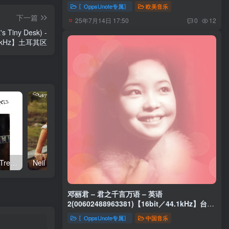
44.1kHz】土耳其区
〖OppsUnote专属〗
欧美音乐
下一篇
25年7月14日 17:50
0
12
's Tiny Desk) -
96.0kHz】土耳其区
Neil Young – Talkin to the Trees(093624835004)【24bit／192.0kHz】土耳其区
Neil Young – Oceanside Countryside(093624833642)【24bit／192.0kHz】土耳其区
邓丽君 – 君之千言万语 – 英语
2(00602488963381)【16bit／44.1kHz】台湾
区
〖OppsUnote专属〗
中国音乐