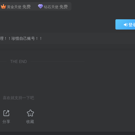
免费
免费
黄金天使
钻石天使
登
处理！！珍惜自己账号！！
THE END
喜欢就支持一下吧
分享
收藏