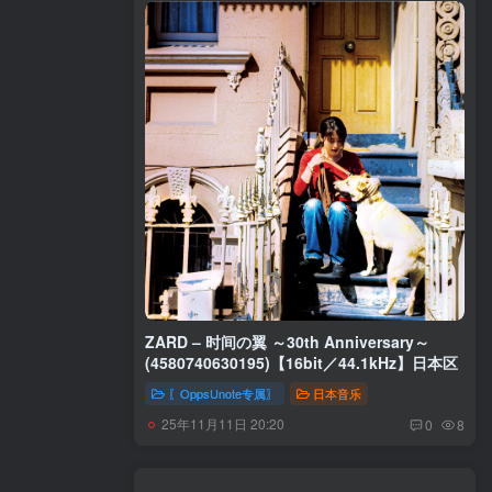
ZARD – 时间の翼 ～30th Anniversary～
(4580740630195)【16bit／44.1kHz】日本区
〖OppsUnote专属〗
日本音乐
25年11月11日 20:20
0
8