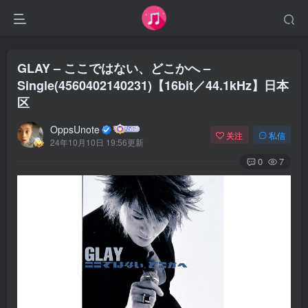
GLAY – ここではない、どこかへ –
Single(4560402140231)【16bit／44.1kHz】日本
区
OppsUnote
关注
私信
24年10月10日 19:56更新
0
7