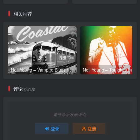
【16bit／44.1kHz】日本区
(4582223570851)【24bit／
44.1kHz】日本区
相关推荐
Neil Young – Vampire Blues (Live) – Single(054391239303)【24bit／96.0kHz】土耳其区
Neil Y
评论
抢沙发
请登录后发表评论
登录
注册