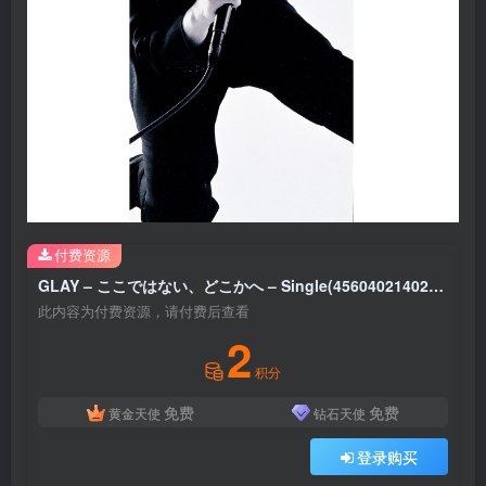
付费资源
GLAY – ここではない、どこかへ – Single(4560402140231)【16bit／44.1kHz】日本区
此内容为付费资源，请付费后查看
2
积分
免费
免费
黄金天使
钻石天使
登录购买