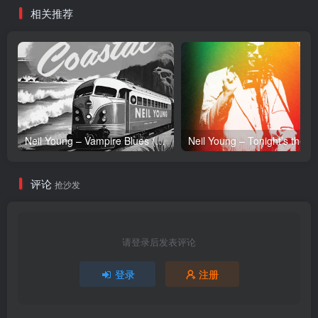
相关推荐
Neil Young – Vampire Blues (Live) – Single(054391239303)【24bit／96.0kHz】土耳其区
Neil Y
评论
抢沙发
请登录后发表评论
登录
注册