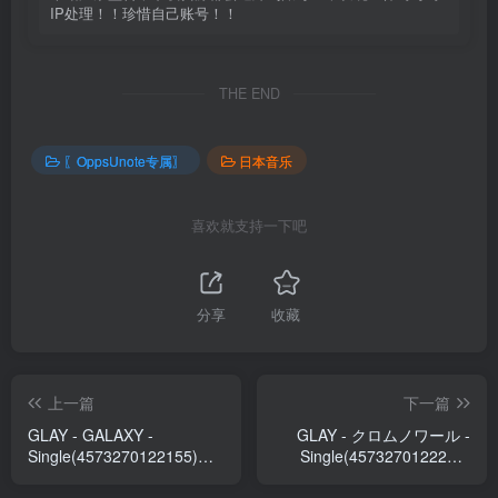
IP处理！！珍惜自己账号！！
THE END
〖OppsUnote专属〗
日本音乐
喜欢就支持一下吧
分享
收藏
上一篇
下一篇
GLAY - GALAXY -
GLAY - クロムノワール -
Single(4573270122155)
Single(4573270122216)
【24bit／96.0kHz】日本区
【24bit／96.0kHz】日本区