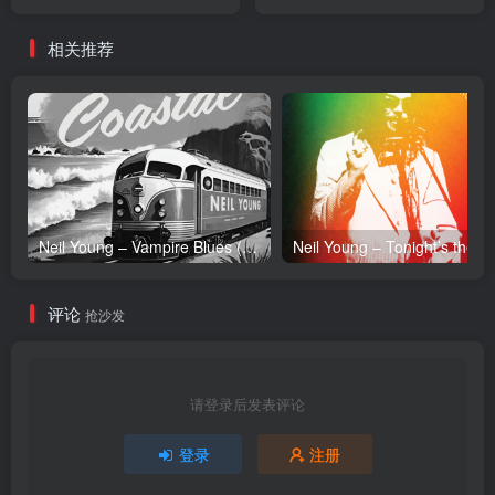
【16bit／44.1kHz】香港区
【16bit／48.0kHz】香港区
相关推荐
Neil Young – Vampire Blues (Live) – Single(054391239303)【24bit／96.0kHz】土耳其区
Neil Y
评论
抢沙发
请登录后发表评论
登录
注册