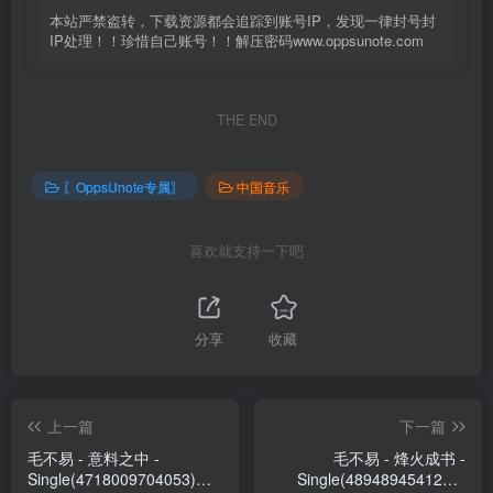
本站严禁盗转，下载资源都会追踪到账号IP，发现一律封号封
IP处理！！珍惜自己账号！！解压密码www.oppsunote.com
THE END
〖OppsUnote专属〗
中国音乐
喜欢就支持一下吧
分享
收藏
上一篇
下一篇
毛不易 - 意料之中 -
毛不易 - 烽火成书 -
Single(4718009704053)
Single(4894894541222)