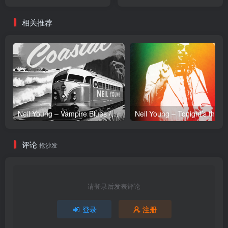
Single(4582635844762)
【16bit／44.1kHz】日本区
【16bit／44.1kHz】日本区
相关推荐
Neil Young – Vampire Blues (Live) – Single(054391239303)【24bit／96.0kHz】土耳其区
Neil Y
评论
抢沙发
请登录后发表评论
登录
注册