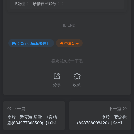
IP处理！！珍惜自己账号！！
THE END
〖OppsUnote专属〗
中国音乐
喜欢就支持一下吧
分享
收藏
上一篇
下一篇
李玟 - 爱琴海 新歌+电音精
李玟 - 要定你
选(884977306569)【16bit
(828768698426)【24bit／
／44.1kHz】台湾区
44.1kHz】台湾区