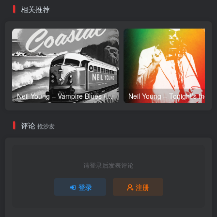
相关推荐
Neil Young – Vampire Blues (Live) – Single(054391239303)【24bit／96.0kHz】土耳其区
Neil Y
评论
抢沙发
请登录后发表评论
登录
注册