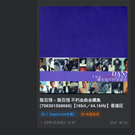
陈百强 – 陈百强 不朽金曲金藏集
(706301568668)【16bit／44.1kHz】香港区
〖OppsUnote专属〗
中国音乐
25年12月9日 12:47
0
10