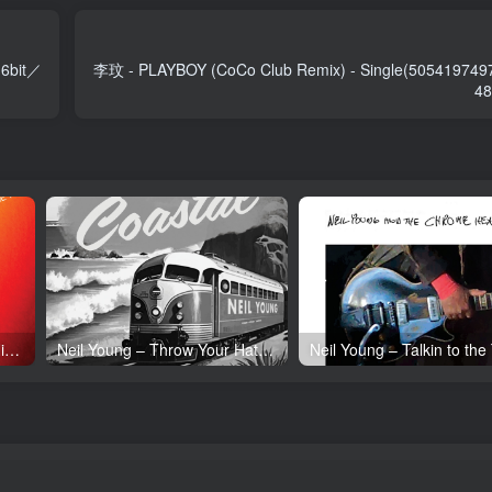
6bit／
李玟 - PLAYBOY (CoCo Club Remix) - Single(50541974
4
Neil Young – Tonight’s the Night (50th Anniversary)(093624835097)【24bit／192.0kHz】土耳其区
Neil Young – Throw Your Hatred Down (Live) – Single(054391239273)【24bit／96.0kHz】土耳其区