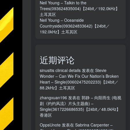
Neil Young – Talkin to the
Trees(093624835004)【24bit／192.0kHz】
土耳其区
Neil Young – Oceanside
Countryside(093624833642)【24bit／
192.0kHz】土耳其区
近期评论
sinusitis clinical details
发表在
Stevie
Wonder – Can We Fix Our Nation’s Broken
Heart – Single(00602475202233)【24bit／
88.2kHz】土耳其区
zhangxuan196
发表在
郭静 – 向阳而生 (电视
剧《灼灼风流》片头主题曲) –
Single(3617226686535)【24bit／48.0kHz】
香港区
OppsUnote
发表在
Sabrina Carpenter –