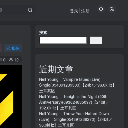
登录
注册
搜索
搜索
私信
0
12
近期文章
Neil Young – Vampire Blues (Live) –
Single(054391239303)【24bit／96.0kHz】
土耳其区
Neil Young – Tonight’s the Night (50th
Anniversary)(093624835097)【24bit／
192.0kHz】土耳其区
Neil Young – Throw Your Hatred Down
(Live) – Single(054391239273)【24bit／
96.0kHz】土耳其区