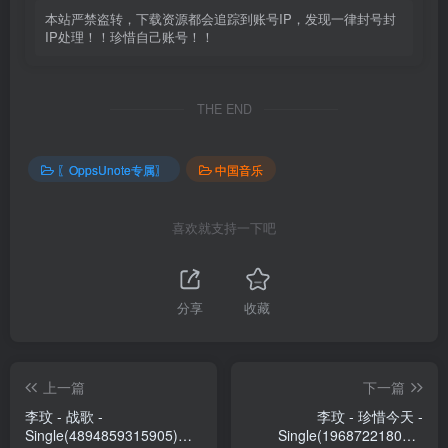
本站严禁盗转，下载资源都会追踪到账号IP，发现一律封号封
IP处理！！珍惜自己账号！！
THE END
〖OppsUnote专属〗
中国音乐
喜欢就支持一下吧
分享
收藏
上一篇
下一篇
李玟 - 战歌 -
李玟 - 珍惜今天 -
Single(4894859315905)
Single(196872218008)