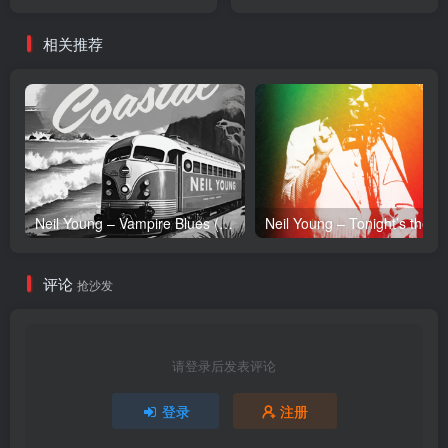
【16bit／48.0kHz】台湾区
【16bit／44.1kHz】台湾区
相关推荐
Neil Young – Vampire Blues (Live) – Single(054391239303)【24bit／96.0kHz】土耳其区
Neil Y
评论
抢沙发
请登录后发表评论
登录
注册