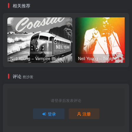
相关推荐
Neil Young – Vampire Blues (Live) – Single(054391239303)【24bit／96.0kHz】土耳其区
Neil Y
评论
抢沙发
请登录后发表评论
登录
注册