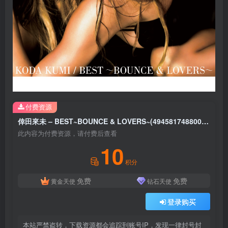
付费资源
倖田來未 – BEST~BOUNCE & LOVERS~(4945817488008)【16bit／44.1kHz】日本区
此内容为付费资源，请付费后查看
10
积分
免费
免费
黄金天使
钻石天使
登录购买
本站严禁盗转，下载资源都会追踪到账号IP，发现一律封号封