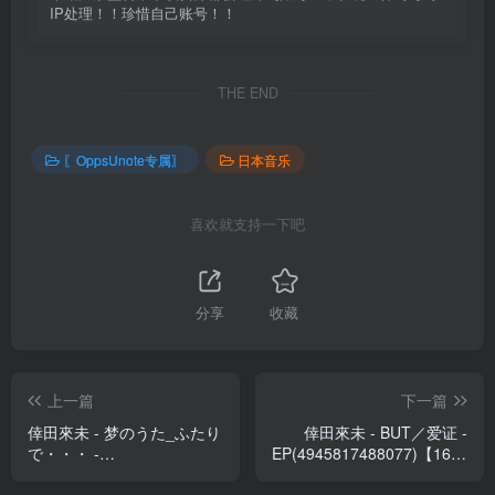
IP处理！！珍惜自己账号！！
THE END
〖OppsUnote专属〗
日本音乐
喜欢就支持一下吧
分享
收藏
上一篇
下一篇
倖田來未 - 梦のうた_ふたり
倖田來未 - BUT／爱证 -
で・・・ -
EP(4945817488077)【16bit
EP(4945817494979)【16bit
／44.1kHz】日本区
／44.1kHz】日本区