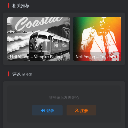
相关推荐
Neil Young – Vampire Blues (Live) – Single(054391239303)【24bit／96.0kHz】土耳其区
Neil Y
评论
抢沙发
请登录后发表评论
登录
注册