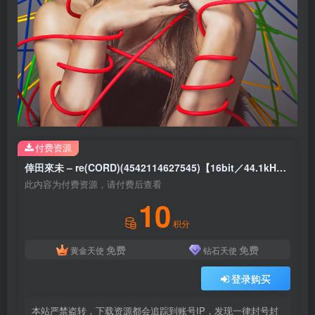
付费资源
倖田來未 – re(CORD)(4542114627545)【16bit／44.1kHz】日本区
此内容为付费资源，请付费后查看
10
积分
免费
免费
黄金天使
钻石天使
登录购买
本站严禁盗转，下载资源都会追踪到账号IP，发现一律封号封