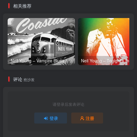
相关推荐
Neil Young – Vampire Blues (Live) – Single(054391239303)【24bit／96.0kHz】土耳其区
Neil Y
评论
抢沙发
请登录后发表评论
登录
注册