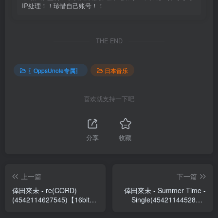
IP处理！！珍惜自己账号！！
THE END
〖OppsUnote专属〗
日本音乐
喜欢就支持一下吧
分享
收藏
上一篇
下一篇
倖田來未 - re(CORD)
倖田來未 - Summer Time -
(4542114627545)【16bit／
Single(4542114452888)
44.1kHz】日本区
【16bit／44.1kHz】日本区