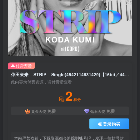
付费资源
倖田來未 – STRIP – Single(4542114631429)【16bit／44.1kHz】日本区
此内容为付费资源，请付费后查看
2
积分
免费
免费
黄金天使
钻石天使
登录购买
本站严禁盗转，下载资源都会追踪到账号IP，发现一律封号封